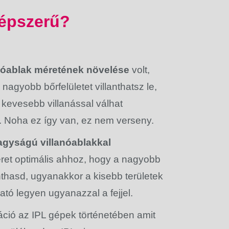
 népszerű?
anóablak méretének növelése
volt,
 nagyobb bőrfelületet villanthatsz le,
et kevesebb villanással válhat
. Noha ez így van, ez nem verseny.
gyságú villanóablakkal
ret optimális ahhoz, hogy a nagyobb
anthasd, ugyanakkor a kisebb területek
ható legyen ugyanazzal a fejjel.
ció az IPL gépek történetében amit