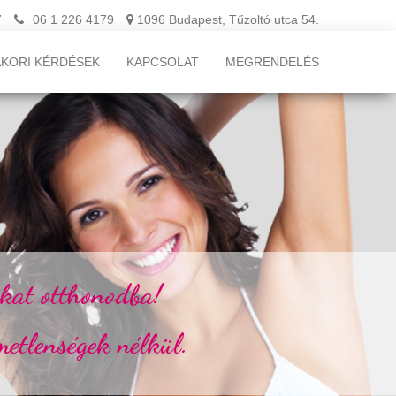
7
06 1 226 4179
1096 Budapest, Tűzoltó utca 54.
KORI KÉRDÉSEK
KAPCSOLAT
MEGRENDELÉS
ákat otthonodba!
metlenségek nélkül.