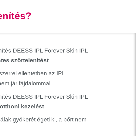
enítés?
es szőrtelenítést
errel ellentétben az IPL
nem jár fájdalommal.
otthoni kezelést
lak gyökerét égeti ki, a bőrt nem