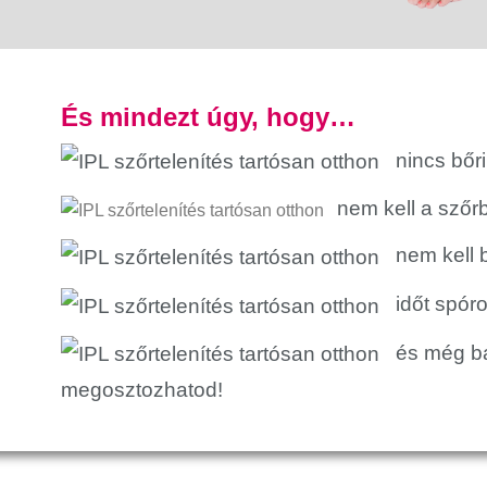
És mindezt úgy, hogy…
nincs bőrir
nem kell a szőr
nem kell b
időt spóro
és még bar
megosztozhatod!