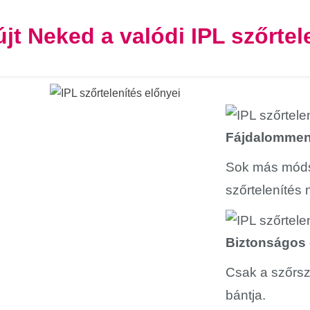
újt Neked a valódi IPL szőrtel
Fájdalomment
Sok más módsz
szőrtelenítés 
Biztonságos 
Csak a szőrszá
bántja.