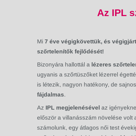
Az IPL s
Mi
7 éve végigkövettük, és végigjár
szőrtelenítők fejlődését!
Bizonyára hallottál a
lézeres szőrtele
ugyanis a szőrtüszőket lézerrel éget
is létezik, nagyon hatékony, de sajno
fájdalmas
.
Az
IPL megjelenésével
az igényekne
először a villanásszám növelése volt 
számolunk, egy átlagos női test évekig