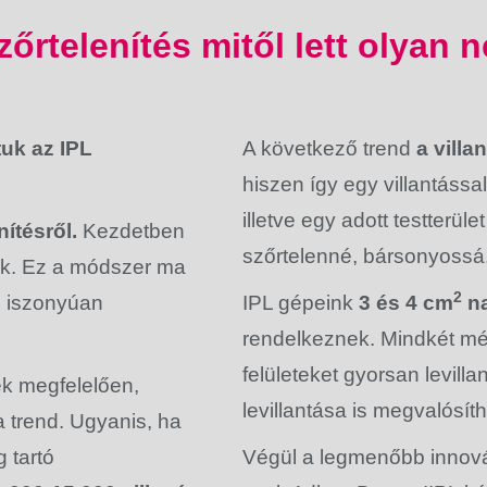
zőrtelenítés m
itől lett olyan
tuk az IPL
A következő trend
a vill
hiszen így egy villantással
illetve egy adott testterül
nítésről.
Kezdetben
szőrtelenné, bársonyossá
ték. Ez a módszer ma
2
s iszonyúan
IPL gépeink
3 és 4 cm
na
rendelkeznek. Mindkét mé
felületeket gyorsan levill
k megfelelően,
levillantása is megvalósít
a trend. Ugyanis, ha
 tartó
Végül a legmenőbb innová