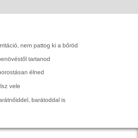
ritáció, nem pattog ki a bőröd
benövéstől tartanod
orostásan élned
lsz vele
átnőiddel, barátoddal is