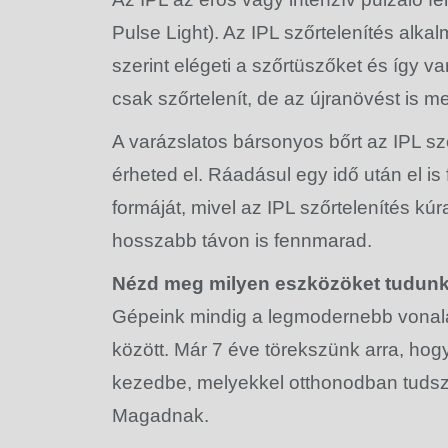
Pulse Light). Az IPL szőrtelenítés alka
szerint elégeti a szőrtüszőket és így v
csak szőrtelenít, de az újranövést is m
A varázslatos bársonyos bőrt az IPL sző
érheted el. Ráadásul egy idő után el is
formáját, mivel az IPL szőrtelenítés k
hosszabb távon is fennmarad.
Nézd meg milyen eszközöket tudunk
Gépeink mindig a legmodernebb vonalat
között. Már 7 éve törekszünk arra, hog
kezedbe, melyekkel otthonodban tudsz 
Magadnak.