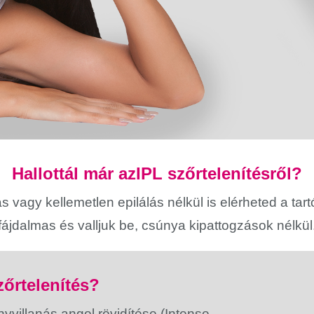
Hallottál már azIPL szőrtelenítésről?
s vagy kellemetlen epilálás nélkül is elérheted a ta
fájdalmas és valljuk be, csúnya kipattogzások nélkül
zőrtelenítés?
nyvillanás angol rövidítése (Intense