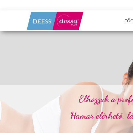
FŐO
Elhozzuk a prof
Hamar elérhető, lá