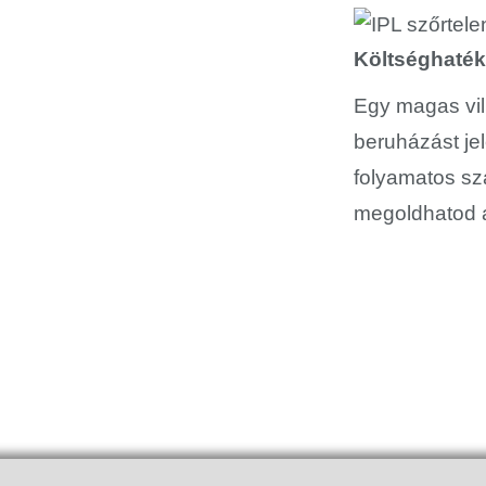
Költséghaték
Egy magas vil
beruházást jel
folyamatos sza
megoldhatod a