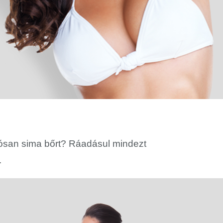
rtósan sima bőrt? Ráadásul mindezt
.