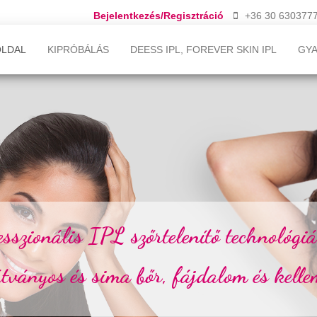
Bejelentkezés/Regisztráció
+36 30 630377
LDAL
KIPRÓBÁLÁS
DEESS IPL, FOREVER SKIN IPL
GYA
esszionális IPL szőrtelenítő technológi
tványos és sima bőr, fájdalom és kelle