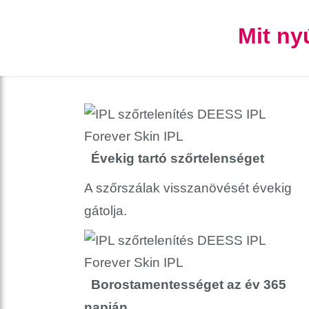
Mit ny
Évekig tartó szőrtelenséget
A szőrszálak visszanövését évekig
gátolja.
Borostamentességet az év 365
napján