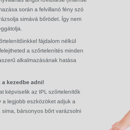
lmazása során a felvillanó fény szó
arázsolja simává bőrödet. Így nem
eggátolja.
rtelenítőinkkel fájdalom nélkül
 felejtheted a szőrtelenítés minden
úraszerű alkalmazásának hatása
 a kezedbe adni!
 képviselik az IPL szőrtelenítők
y a legjobb eszközöket adjuk a
sima, bársonyos bőrt varázsolni