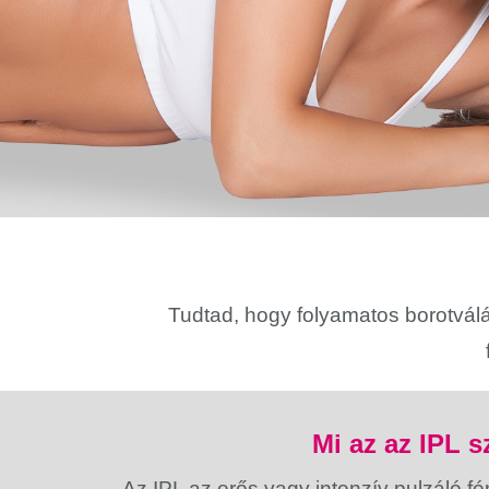
Tudtad, hogy folyamatos borotválá
Mi az az IPL s
Az IPL az erős vagy intenzív pulzáló fé