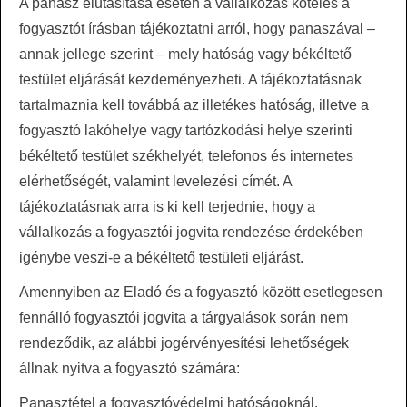
A panasz elutasítása esetén a vállalkozás köteles a
fogyasztót írásban tájékoztatni arról, hogy panaszával –
annak jellege szerint – mely hatóság vagy békéltető
testület eljárását kezdeményezheti. A tájékoztatásnak
tartalmaznia kell továbbá az illetékes hatóság, illetve a
fogyasztó lakóhelye vagy tartózkodási helye szerinti
békéltető testület székhelyét, telefonos és internetes
elérhetőségét, valamint levelezési címét. A
tájékoztatásnak arra is ki kell terjednie, hogy a
vállalkozás a fogyasztói jogvita rendezése érdekében
igénybe veszi-e a békéltető testületi eljárást.
Amennyiben az Eladó és a fogyasztó között esetlegesen
fennálló fogyasztói jogvita a tárgyalások során nem
rendeződik, az alábbi jogérvényesítési lehetőségek
állnak nyitva a fogyasztó számára:
Panasztétel a fogyasztóvédelmi hatóságoknál.