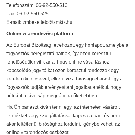
Telefonszám: 06-92-550-513
Fax: 06-92-550-525
E-mail: zmbekelteto@zmkik.hu
Online vitarendezési platform
Az Európai Bizottság létrehozott egy honlapot, amelybe a
fogyasztók beregisztrálhatnak, így ezen keresztül
lehetőségük nyílik arra, hogy online vásárláshoz
kapcsolódó jogvitáikat ezen keresztül rendezzék egy
kérelem kitöltésével, elkerülve a bírósági eljárást. Így a
fogyasztók tudják érvényesíteni jogaikat anélkül, hogy
például a távolság meggátolná őket ebben.
Ha Ön panaszt kíván tenni egy, az interneten vásárolt
termékkel vagy szolgáltatással kapcsolatban, és nem
akar feltétlenül bírósághoz fordulni, igénybe veheti az
online vitarendezés eszközét.