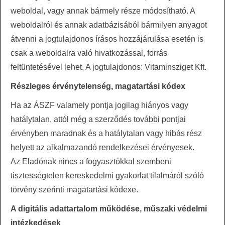
weboldal, vagy annak bármely része módosítható. A
weboldalról és annak adatbázisából bármilyen anyagot
átvenni a jogtulajdonos írásos hozzájárulása esetén is
csak a weboldalra való hivatkozással, forrás
feltüntetésével lehet. A jogtulajdonos: Vitaminsziget Kft.
Részleges érvénytelenség, magatartási kódex
Ha az ÁSZF valamely pontja jogilag hiányos vagy
hatálytalan, attól még a szerződés további pontjai
érvényben maradnak és a hatálytalan vagy hibás rész
helyett az alkalmazandó rendelkezései érvényesek.
Az Eladónak nincs a fogyasztókkal szembeni
tisztességtelen kereskedelmi gyakorlat tilalmáról szóló
törvény szerinti magatartási kódexe.
A digitális adattartalom működése, műszaki védelmi
intézkedések