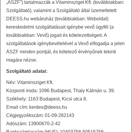
„ÁSZF”) tartalmazzák a Vitaminsziget Kft. (továbbiakban:
Szolgáltató), valamint a Szolgáltató által üzemeltetett
DEESS.hu webáruház (továbbiakban: Weboldal)
kereskedelmi szolgáltatásait igénybe vevő ügyfél (a
továbbiakban: Vevő) jogait és kötelezettségeit. A
szolgáltatások igénybevételével a Vevő elfogadja a jelen
ÁSZF minden pontját, és kötelező érvényűnek tekinti
magára nézve.
Szolgáltató adatai:
Név: Vitaminsziget Kft.
Központi iroda: 1096 Budapest, Thaly Kálmán u. 39.
Székhely: 1163 Budapest, Kicsi utca 8.
Email cím: kerdes@deess.hu
Cégjegyzékszám: 01-09-282143
Adószám: 13900670-2-42
Bankszámlaszám (HUF): 10403758-50515756-