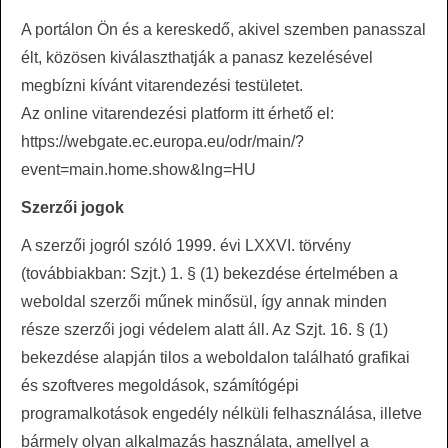
A portálon Ön és a kereskedő, akivel szemben panasszal
élt, közösen kiválaszthatják a panasz kezelésével
megbízni kívánt vitarendezési testületet.
Az online vitarendezési platform itt érhető el:
https://webgate.ec.europa.eu/odr/main/?
event=main.home.show&lng=HU
Szerzői jogok
A szerzői jogról szóló 1999. évi LXXVI. törvény
(továbbiakban: Szjt.) 1. § (1) bekezdése értelmében a
weboldal szerzői műnek minősül, így annak minden
része szerzői jogi védelem alatt áll. Az Szjt. 16. § (1)
bekezdése alapján tilos a weboldalon található grafikai
és szoftveres megoldások, számítógépi
programalkotások engedély nélküli felhasználása, illetve
bármely olyan alkalmazás használata, amellyel a