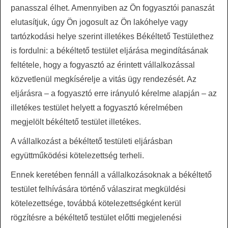
panasszal élhet. Amennyiben az Ön fogyasztói panaszát
elutasítjuk, úgy Ön jogosult az Ön lakóhelye vagy
tartózkodási helye szerint illetékes Békéltető Testülethez
is fordulni: a békéltető testület eljárása megindításának
feltétele, hogy a fogyasztó az érintett vállalkozással
közvetlenül megkísérelje a vitás ügy rendezését. Az
eljárásra – a fogyasztó erre irányuló kérelme alapján – az
illetékes testület helyett a fogyasztó kérelmében
megjelölt békéltető testület illetékes.
A vállalkozást a békéltető testületi eljárásban
együttműködési kötelezettség terheli.
Ennek keretében fennáll a vállalkozásoknak a békéltető
testület felhívására történő válaszirat megküldési
kötelezettsége, továbbá kötelezettségként kerül
rögzítésre a békéltető testület előtti megjelenési