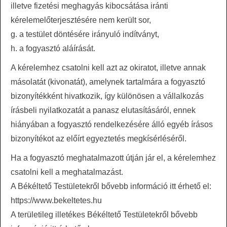
illetve fizetési meghagyás kibocsátása iránti
kérelemelőterjesztésére nem került sor,
g. a testület döntésére irányuló indítványt,
h. a fogyasztó aláírását.
A kérelemhez csatolni kell azt az okiratot, illetve annak
másolatát (kivonatát), amelynek tartalmára a fogyasztó
bizonyítékként hivatkozik, így különösen a vállalkozás
írásbeli nyilatkozatát a panasz elutasításáról, ennek
hiányában a fogyasztó rendelkezésére álló egyéb írásos
bizonyítékot az előírt egyeztetés megkísérléséről.
Ha a fogyasztó meghatalmazott útján jár el, a kérelemhez
csatolni kell a meghatalmazást.
A Békéltető Testületekről bővebb információ itt érhető el:
https://www.bekeltetes.hu
A területileg illetékes Békéltető Testületekről bővebb