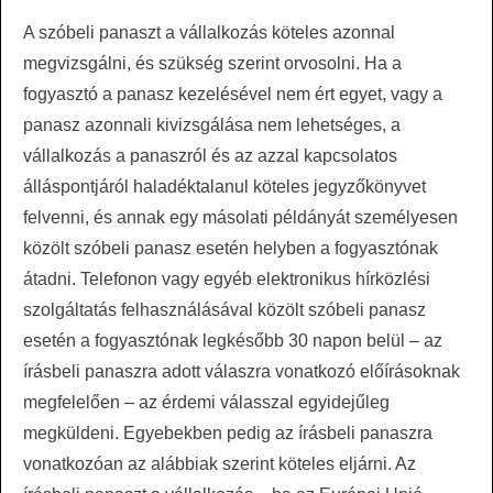
A szóbeli panaszt a vállalkozás köteles azonnal
megvizsgálni, és szükség szerint orvosolni. Ha a
fogyasztó a panasz kezelésével nem ért egyet, vagy a
panasz azonnali kivizsgálása nem lehetséges, a
vállalkozás a panaszról és az azzal kapcsolatos
álláspontjáról haladéktalanul köteles jegyzőkönyvet
felvenni, és annak egy másolati példányát személyesen
közölt szóbeli panasz esetén helyben a fogyasztónak
átadni. Telefonon vagy egyéb elektronikus hírközlési
szolgáltatás felhasználásával közölt szóbeli panasz
esetén a fogyasztónak legkésőbb 30 napon belül – az
írásbeli panaszra adott válaszra vonatkozó előírásoknak
megfelelően – az érdemi válasszal egyidejűleg
megküldeni. Egyebekben pedig az írásbeli panaszra
vonatkozóan az alábbiak szerint köteles eljárni. Az