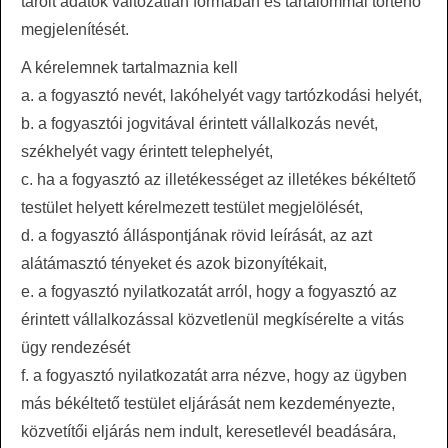
tárolt adatok változatlan formában és tartalommal történő
megjelenítését.
A kérelemnek tartalmaznia kell
a. a fogyasztó nevét, lakóhelyét vagy tartózkodási helyét,
b. a fogyasztói jogvitával érintett vállalkozás nevét,
székhelyét vagy érintett telephelyét,
c. ha a fogyasztó az illetékességet az illetékes békéltető
testület helyett kérelmezett testület megjelölését,
d. a fogyasztó álláspontjának rövid leírását, az azt
alátámasztó tényeket és azok bizonyítékait,
e. a fogyasztó nyilatkozatát arról, hogy a fogyasztó az
érintett vállalkozással közvetlenül megkísérelte a vitás
ügy rendezését
f. a fogyasztó nyilatkozatát arra nézve, hogy az ügyben
más békéltető testület eljárását nem kezdeményezte,
közvetítői eljárás nem indult, keresetlevél beadására,