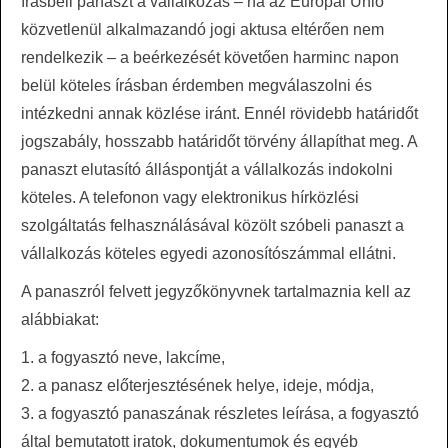
írásbeli panaszt a vállalkozás – ha az Európai Unió
közvetlenül alkalmazandó jogi aktusa eltérően nem
rendelkezik – a beérkezését követően harminc napon
belül köteles írásban érdemben megválaszolni és
intézkedni annak közlése iránt. Ennél rövidebb határidőt
jogszabály, hosszabb határidőt törvény állapíthat meg. A
panaszt elutasító álláspontját a vállalkozás indokolni
köteles. A telefonon vagy elektronikus hírközlési
szolgáltatás felhasználásával közölt szóbeli panaszt a
vállalkozás köteles egyedi azonosítószámmal ellátni.
A panaszról felvett jegyzőkönyvnek tartalmaznia kell az
alábbiakat:
1. a fogyasztó neve, lakcíme,
2. a panasz előterjesztésének helye, ideje, módja,
3. a fogyasztó panaszának részletes leírása, a fogyasztó
által bemutatott iratok, dokumentumok és egyéb