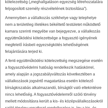
kötelezettség („meghallgatáson egyezség létrehozatalára
feljogosított személy részvételének biztosítása”).
Amennyiben a vállalkozás székhelye vagy telephelye
nem a területileg illetékes békéltető testületet működtető
kamara szerinti megyébe van bejegyezve, a vállalkozás
együttműködési kötelezettsége a fogyasztó igényének
megfelelő írásbeli egyezségkötés lehetőségének
felajánlására terjed ki.
A fenti együttműködési kötelezettség megszegése esetén
a fogyasztóvédelmi hatóság rendelkezik hatáskörrel,
amely alapján a jogszabályváltozás következtében a
vállalkozások jogsértő magatartása esetén kötelező
bírságkiszabás alkalmazandó, bírságtól való eltekintésre
nincs lehetőség. A fogyasztóvédelemről szóló törvény
mellett módosításra került a kis- és középvállalkozásokról
szóló törvény vonatkozó rendelkezése is, így a kis- és