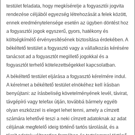
testület feladata, hogy megkísérelje a fogyasztói jogvita
rendezése céljából egyezség létrehozását a felek között,
ennek eredménytelensége esetén az ügyben döntést hoz
a fogyasztói jogok egyszerű, gyors, hatékony és
költségkímélő érvényesítésének biztosítása érdekében. A
békéltető testület a fogyasztó vagy a vállalkozás kérésére
tanácsot ad a fogyasztót megillető jogokkal és a
fogyasztót terhelő kötelezettségekkel kapcsolatban.
A békéltető testület eljárása a fogyasztó kérelmére indul.
A kérelmet a békéltető testület elnökéhez kell írásban
benyújtani: az írásbeliség követelményének levél, távirat,
távgépíró vagy telefax útján, továbbá bármely egyéb
olyan eszközzel is eleget lehet tenni, amely a címzett
számára lehetővé teszi a neki címzett adatoknak az adat
céljának megfelelő ideig történő tartós tárolását, és a