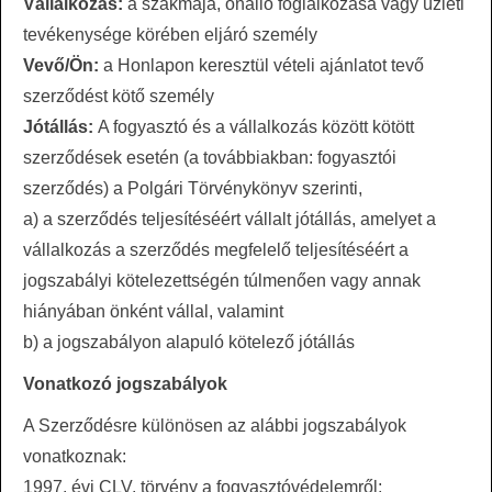
Vállalkozás:
a szakmája, önálló foglalkozása vagy üzleti
tevékenysége körében eljáró személy
Vevő/Ön:
a Honlapon keresztül vételi ajánlatot tevő
szerződést kötő személy
Jótállás:
A fogyasztó és a vállalkozás között kötött
szerződések esetén (a továbbiakban: fogyasztói
szerződés) a Polgári Törvénykönyv szerinti,
a) a szerződés teljesítéséért vállalt jótállás, amelyet a
vállalkozás a szerződés megfelelő teljesítéséért a
jogszabályi kötelezettségén túlmenően vagy annak
hiányában önként vállal, valamint
b) a jogszabályon alapuló kötelező jótállás
Vonatkozó jogszabályok
A Szerződésre különösen az alábbi jogszabályok
vonatkoznak:
1997. évi CLV. törvény a fogyasztóvédelemről;