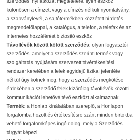
szerződési nyilatkozat megtételére. Ilyen eszköz
különösen a címzett vagy a címzés nélküli nyomtatvány,
a szabványlevél, a sajtótermékben közzétett hirdetés
megrendelőlappal, a katalógus, a telefon, a telefax és az
internetes hozzáférést biztosító eszköz
Távollévők között kötött szerződés:
olyan fogyasztói
szerződés, amelyet a szerződés szerinti termék vagy
szolgáltatás nyújtására szervezett távértékesítési
rendszer keretében a felek egyidejű fizikai jelenléte
nélkül úgy kötnek meg, hogy a szerződés megkötése
érdekében a szerződő felek kizárólag távollévők közötti
kommunikációt lehetővé tévő eszközt alkalmaznak
Termék:
a Honlap kínálatában szereplő, a Honlapon
forgalomba hozott és értékesítésre szánt minden birtokba
vehető forgalomképes ingó dolog, mely a Szerződés
tárgyát képezi