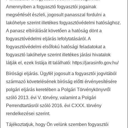
Amennyiben a fogyasztó fogyasztói jogainak
megsértését észleli, jogosult panasszal fordulni a
lakóhelye szerint illetékes fogyasztóvédelmi hatósághoz.
A panasz elbírálását követően a hatóság dönt a
fogyasztóvédelmi eljárás lefolytatásáról. A
fogyasztóvédelmi elsőfokú hatósági feladatokat a
fogyasztó lakóhelye szerint illetékes járási hivatalok
látják el, ezek listája itt található: https://jarasinfo.gov.hu/
Bírósági eljárás. Ügyfél jogosult a fogyasztói jogvitából
származó követelésének bíróság előtti érvényesítésére
polgári eljárás keretében a Polgári Törvénykönyvről
szóló 2013. évi V. törvény, valamint a Polgári
Perrendtartásról szóló 2016. évi CXXX. törvény
rendelkezései szerint.
Tájékoztatjuk, hogy Ön velünk szemben fogyasztói