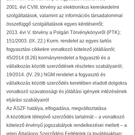
2001. évi CVIII. törvény az elektronikus kereskedelmi
szolgáltatások, valamint az információs társadalommal
összefüggő szolgáltatások egyes kérdéseiről;
2013. évi V. törvény a Polgári Törvénykönyvről (PTK);
151/2003. (IX. 22.) Korm. rendelet az egyes tartós
fogyasztási cikkekre vonatkozó kötelező jótállásról;
45/2014 (II.26) kormányrendelet a fogyasztó és a
vállalkozás közötti szerződések részletes szabályairól;
19/2014. (IV. 29.) NGM rendelet a fogyasztó és
vállalkozás közötti szerződés keretében eladott dolgokra
vonatkozó szavatossági és jótállási igények intézésének
eljárási szabályairól
Az ÁSZF hatálya, elfogadása, megváltoztatása
A közöttünk létrejövő szerződés tartalmát – a vonatkozó
kötelező érvényű jogszabályok rendelkezései mellett – a
jelen Általános Szerződési Feltételek (a továbbiakban: